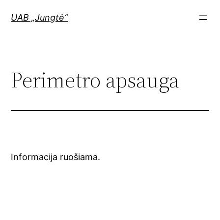
Skip
UAB „Jungtė“
to
content
Perimetro apsauga
Informacija ruošiama.